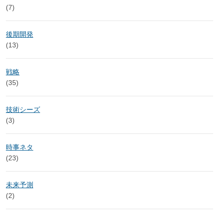
(7)
後期開発
(13)
戦略
(35)
技術シーズ
(3)
時事ネタ
(23)
未来予測
(2)