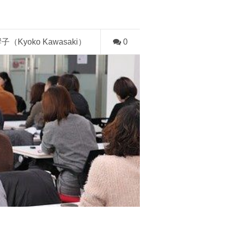
子（Kyoko Kawasaki）
0