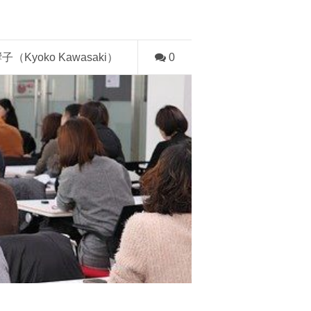
子（Kyoko Kawasaki）
0