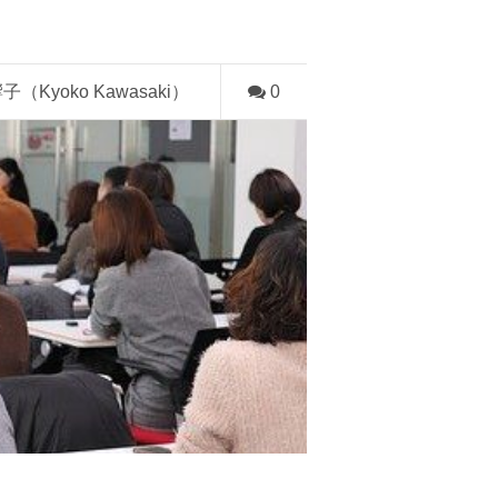
子（Kyoko Kawasaki）
0