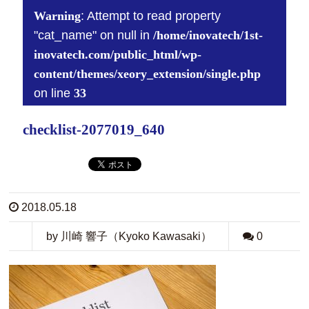
Warning
: Attempt to read property
"cat_name" on null in
/home/inovatech/1st-
inovatech.com/public_html/wp-
content/themes/xeory_extension/single.php
on line
33
checklist-2077019_640
2018.05.18
by 川崎 響子（Kyoko Kawasaki）
0