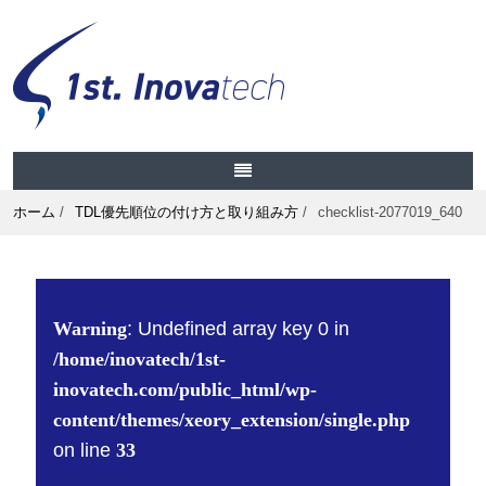
ホーム
/
TDL優先順位の付け方と取り組み方
/
checklist-2077019_640
Warning
: Undefined array key 0 in
/home/inovatech/1st-
inovatech.com/public_html/wp-
content/themes/xeory_extension/single.php
on line
33