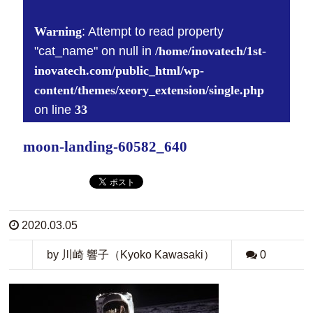
Warning
: Attempt to read property
"cat_name" on null in
/home/inovatech/1st-
inovatech.com/public_html/wp-
content/themes/xeory_extension/single.php
on line
33
moon-landing-60582_640
2020.03.05
by 川崎 響子（Kyoko Kawasaki）
0