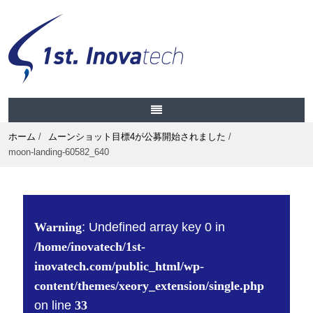
ホーム
/
ムーンショット目標4が公募開始されました
/
moon-landing-60582_640
Warning
: Undefined array key 0 in
/home/inovatech/1st-
inovatech.com/public_html/wp-
content/themes/xeory_extension/single.php
on line
33