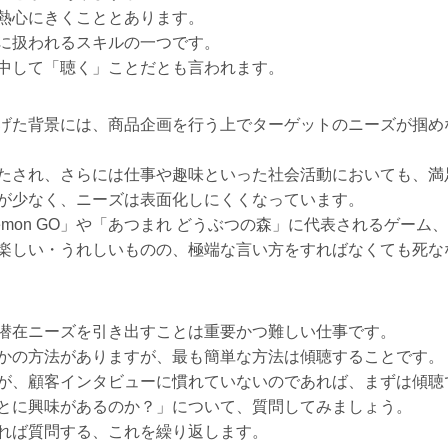
熱心にきくこととあります。
に扱われるスキルの一つです。
中して「聴く」ことだとも言われます。
げた背景には、商品企画を行う上でターゲットのニーズが掴め
たされ、さらには仕事や趣味といった社会活動においても、満
が少なく、ニーズは表面化しにくくなっています。
émon GO」や「あつまれ どうぶつの森」に代表されるゲー
楽しい・うれしいものの、極端な言い方をすればなくても死な
潜在ニーズを引き出すことは重要かつ難しい仕事です。
かの方法がありますが、最も簡単な方法は傾聴することです。
が、顧客インタビューに慣れていないのであれば、まずは傾聴
とに興味があるのか？」について、質問してみましょう。
れば質問する、これを繰り返します。