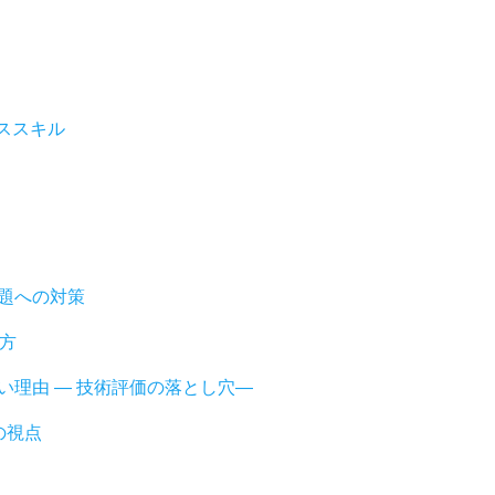
ススキル
題への対策
方
い理由 ― 技術評価の落とし穴―
の視点