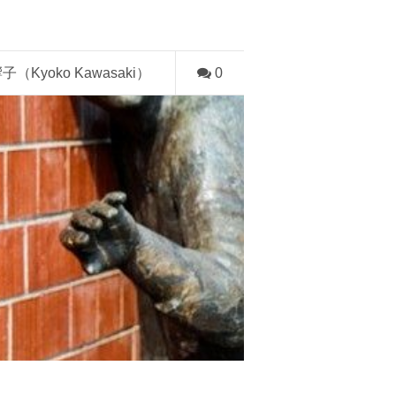
子（Kyoko Kawasaki）
0