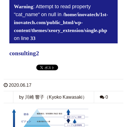
Warning
: Attempt to read property
"cat_name" on null in
/home/inovatech/1st-
inovatech.com/public_html/wp-
content/themes/xeory_extension/single.php
on line
33
consulting2
2020.06.17
by 川崎 響子（Kyoko Kawasaki）
0