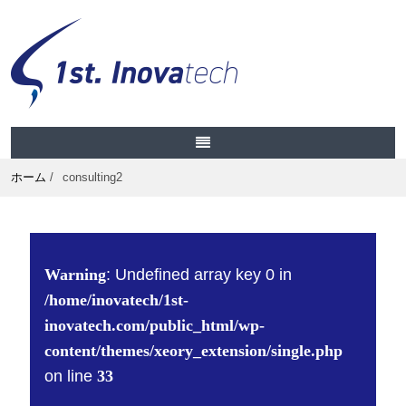
ホーム
/
consulting2
Warning
: Undefined array key 0 in
/home/inovatech/1st-
inovatech.com/public_html/wp-
content/themes/xeory_extension/single.php
on line
33