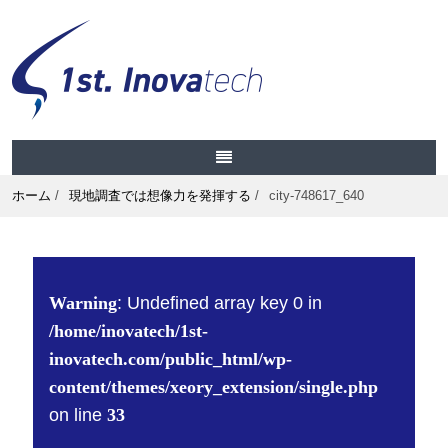
ホーム
/
現地調査では想像力を発揮する
/
city-748617_640
Warning
: Undefined array key 0 in
/home/inovatech/1st-
inovatech.com/public_html/wp-
content/themes/xeory_extension/single.php
on line
33