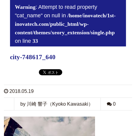
Warning
: Attempt to read property
"cat_name" on null in
/home/inovatech/1st-
inovatech.com/public_html/wp-
content/themes/xeory_extension/single.php
on line
33
city-748617_640
2018.05.19
by 川崎 響子（Kyoko Kawasaki）
0