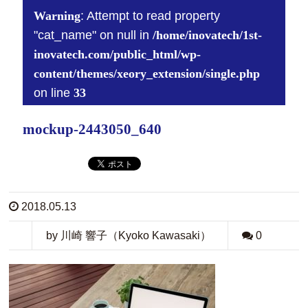
Warning
: Attempt to read property
"cat_name" on null in
/home/inovatech/1st-
inovatech.com/public_html/wp-
content/themes/xeory_extension/single.php
on line
33
mockup-2443050_640
2018.05.13
by 川崎 響子（Kyoko Kawasaki）
0