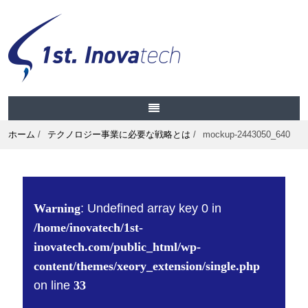
ホーム
/
テクノロジー事業に必要な戦略とは
/
mockup-2443050_640
Warning
: Undefined array key 0 in
/home/inovatech/1st-
inovatech.com/public_html/wp-
content/themes/xeory_extension/single.php
on line
33